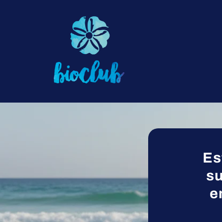
Ir
directamente
al contenido
Es
su
e