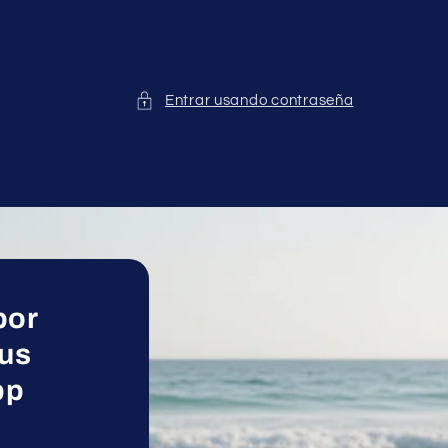
Entrar usando contraseña
por
sus
pp