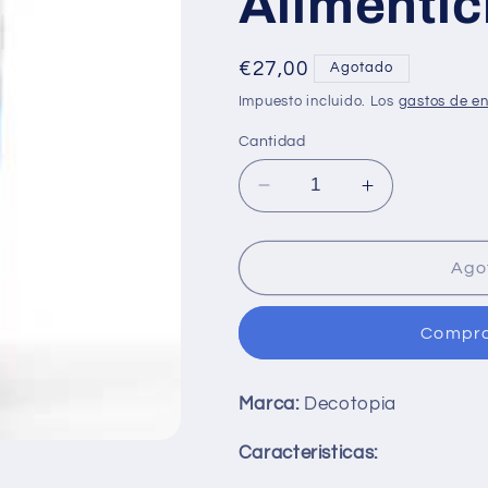
Alimentic
Precio
€27,00
Agotado
habitual
Impuesto incluido. Los
gastos de en
Cantidad
Reducir
Aumentar
cantidad
cantidad
para
para
Decotopia
Decotopia
Ago
Complemento
Complement
Alimenticio
Alimenticio
Compra
-
-
500
500
ml
ml
Marca:
Decotopia
Caracteristicas: