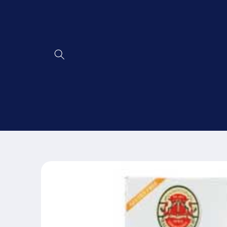
Ir
directamente
al contenido
Ir
directamente
a la
información
del producto