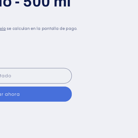
io - 500 ml
n
vío
se calculan en la pantalla de pago.
tado
o
r ahora