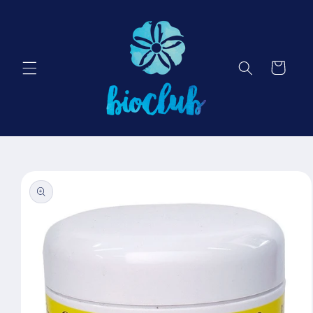
Ir
directamente
al contenido
Carrito
Ir
directamente
a la
información
del producto