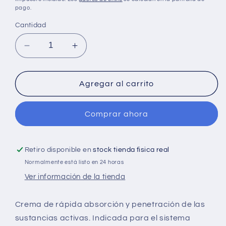
pago.
Cantidad
Reducir
Aumentar
cantidad
cantidad
para
para
Zhinyin
Zhinyin
Agregar al carrito
Crema
Crema
Masaje
Masaje
Comprar ahora
200
200
Ml
Ml
Retiro disponible en
stock tienda fisica real
Normalmente está listo en 24 horas
Ver información de la tienda
Crema de rápida absorción y penetración de las
sustancias activas. Indicada para el sistema