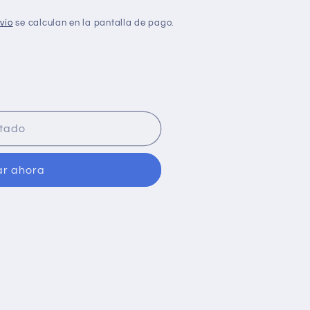
n
vío
se calculan en la pantalla de pago.
tado
r ahora