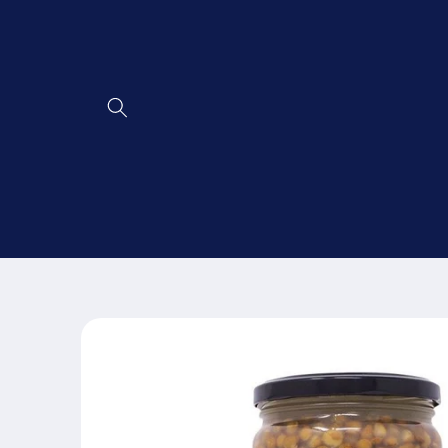
Ir
directamente
al contenido
Ir
directamente
a la
información
del producto