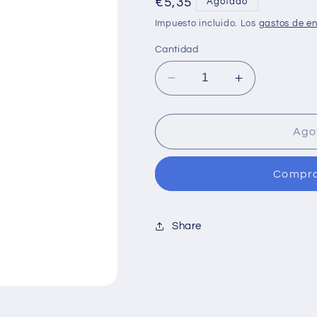
Precio
€5,35
Agotado
habitual
Impuesto incluido. Los
gastos de en
Cantidad
Reducir
Aumentar
cantidad
cantidad
para
para
Lenteja
Lenteja
Ago
Cocida
Cocida
Extra
Extra
Compra
Share